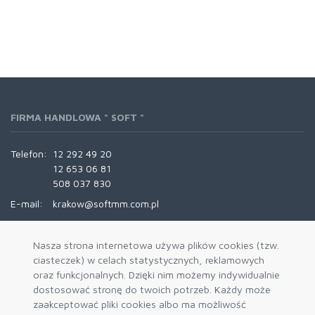
FIRMA HANDLOWA " SOFT "
Telefon:
12 292 49 20
12 653 06 81
508 037 830
E-mail:
krakow@softmm.com.pl
INFORMACJE
Nasza strona internetowa używa plików cookies (tzw.
ciasteczek) w celach statystycznych, reklamowych
oraz funkcjonalnych. Dzięki nim możemy indywidualnie
O nas
dostosować stronę do twoich potrzeb. Każdy może
Kontakt
zaakceptować pliki cookies albo ma możliwość