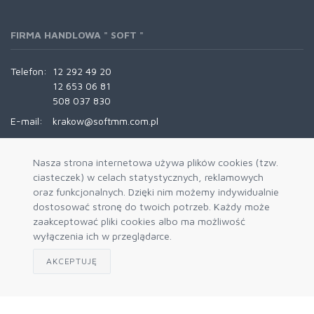
FIRMA HANDLOWA " SOFT "
Telefon:
12 292 49 20
12 653 06 81
508 037 830
E-mail:
krakow@softmm.com.pl
INFORMACJE
Nasza strona internetowa używa plików cookies (tzw.
ciasteczek) w celach statystycznych, reklamowych
oraz funkcjonalnych. Dzięki nim możemy indywidualnie
O nas
dostosować stronę do twoich potrzeb. Każdy może
Kontakt
zaakceptować pliki cookies albo ma możliwość
wyłączenia ich w przeglądarce.
REGULAMINY
AKCEPTUJĘ
Regulamin