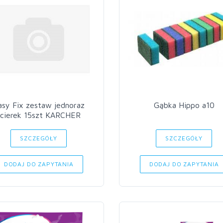
asy Fix zestaw jednoraz
Gąbka Hippo a10
ścierek 15szt KARCHER
SZCZEGÓŁY
SZCZEGÓŁY
DODAJ DO ZAPYTANIA
DODAJ DO ZAPYTANIA