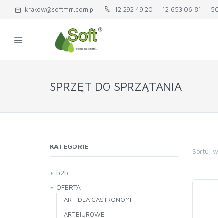
krakow@softmm.com.pl
12 292 49 20
12 653 06 81
50
SPRZĘT DO SPRZĄTANIA
KATEGORIE
Sortuj 
b2b
OFERTA
ART. DLA GASTRONOMII
ART.BIUROWE