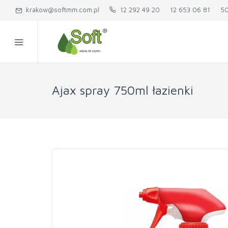
krakow@softmm.com.pl
12 292 49 20
12 653 06 81
50
Ajax spray 750ml łazienki