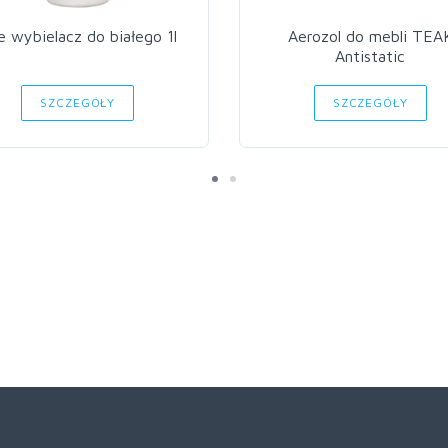
e wybielacz do białego 1l
Aerozol do mebli TEA
Antistatic
SZCZEGÓŁY
SZCZEGÓŁY